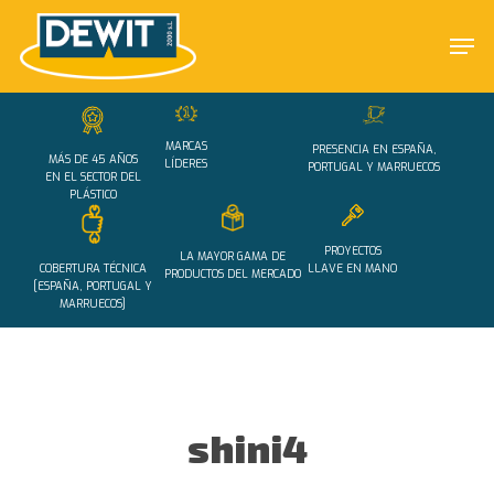
Skip
Men
to
main
Close
content
Menu
MARCAS
PRESENCIA EN ESPAÑA,
MÁS DE 45 AÑOS
LÍDERES
PORTUGAL Y MARRUECOS
EN EL SECTOR DEL
PLÁSTICO
PROYECTOS
LA MAYOR GAMA DE
COBERTURA TÉCNICA
LLAVE EN MANO
PRODUCTOS DEL MERCADO
[ESPAÑA, PORTUGAL Y
MARRUECOS]
shini4