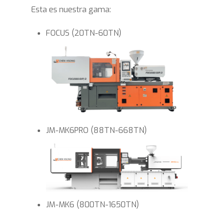
Esta es nuestra gama:
FOCUS (20TN-60TN)
JM-MK6PRO (88TN-668TN)
JM-MK6 (800TN-1650TN)