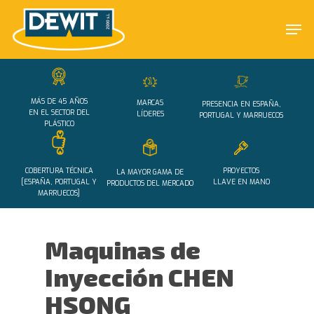
Skip
Men
to
main
Close
content
Menu
MÁS DE 45 AÑOS
MARCAS
PRESENCIA EN ESPAÑA,
EN EL SECTOR DEL
LÍDERES
PORTUGAL Y MARRUECOS
PLÁSTICO
COBERTURA TÉCNICA
PROYECTOS
LA MAYOR GAMA DE
[ESPAÑA, PORTUGAL Y
LLAVE EN MANO
PRODUCTOS DEL MERCADO
MARRUECOS]
Maquinas de
Inyección CHEN
HSONG