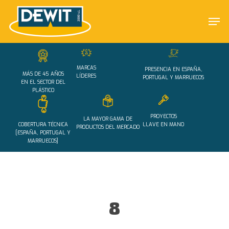
Skip
Men
to
main
Close
content
Menu
MARCAS
PRESENCIA EN ESPAÑA,
MÁS DE 45 AÑOS
LÍDERES
PORTUGAL Y MARRUECOS
EN EL SECTOR DEL
PLÁSTICO
PROYECTOS
LA MAYOR GAMA DE
COBERTURA TÉCNICA
LLAVE EN MANO
PRODUCTOS DEL MERCADO
[ESPAÑA, PORTUGAL Y
MARRUECOS]
8