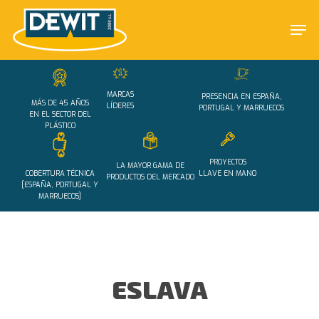
Skip
Men
to
main
Close
content
Menu
MARCAS
PRESENCIA EN ESPAÑA,
MÁS DE 45 AÑOS
LÍDERES
PORTUGAL Y MARRUECOS
EN EL SECTOR DEL
PLÁSTICO
PROYECTOS
LA MAYOR GAMA DE
COBERTURA TÉCNICA
LLAVE EN MANO
PRODUCTOS DEL MERCADO
[ESPAÑA, PORTUGAL Y
MARRUECOS]
ESLAVA