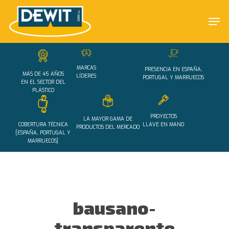
Skip
Men
to
main
Close
content
Menu
MARCAS
PRESENCIA EN ESPAÑA,
MÁS DE 45 AÑOS
LÍDERES
PORTUGAL Y MARRUECOS
EN EL SECTOR DEL
PLÁSTICO
PROYECTOS
LA MAYOR GAMA DE
COBERTURA TÉCNICA
LLAVE EN MANO
PRODUCTOS DEL MERCADO
[ESPAÑA, PORTUGAL Y
MARRUECOS]
bausano-
transparente