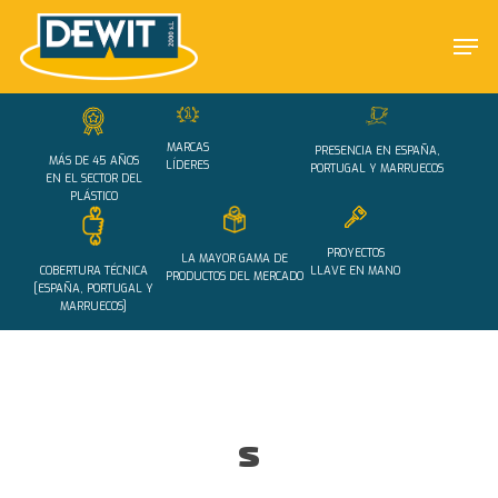
Skip
Men
to
main
Close
content
Menu
MARCAS
PRESENCIA EN ESPAÑA,
MÁS DE 45 AÑOS
LÍDERES
PORTUGAL Y MARRUECOS
EN EL SECTOR DEL
PLÁSTICO
PROYECTOS
LA MAYOR GAMA DE
COBERTURA TÉCNICA
LLAVE EN MANO
PRODUCTOS DEL MERCADO
[ESPAÑA, PORTUGAL Y
MARRUECOS]
s