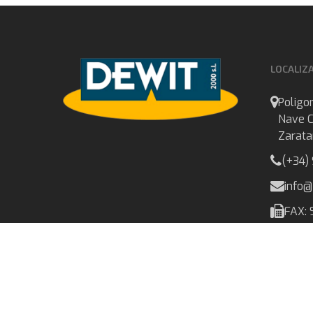
LOCALIZ
Poligon
Nave C
Zarata
(+34)
info
FAX: 
© 2026 Dewit 2000 S.L.