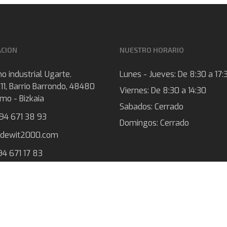
ACION
NUESTRO HORARIO
o industrial Ugarte.
Lunes - Jueves:
De 8:30 a 17:
11, Barrio Barrondo, 48480
Viernes:
De 8:30 a 14:30
mo - Bizkaia
Sabados:
Cerrado
 94 671 38 93
Domingos:
Cerrado
@dewit2000.com
94 671 17 83