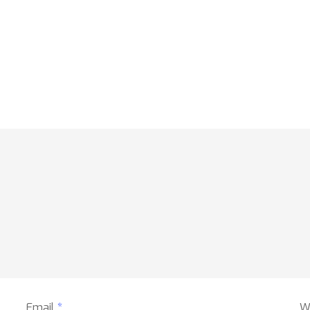
Email
*
W