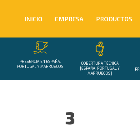
INICIO
EMPRESA
PRODUCTOS
PRESENCIA EN ESPAÑA,
COBERTURA TÉCNICA
PORTUGAL Y MARRUECOS
[ESPAÑA, PORTUGAL Y
PR
MARRUECOS]
3