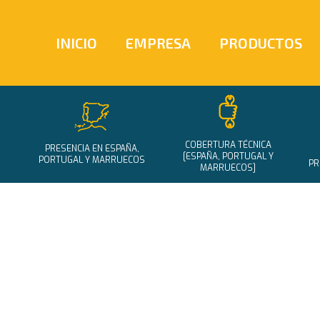
INICIO
EMPRESA
PRODUCTOS
COBERTURA TÉCNICA
PRESENCIA EN ESPAÑA,
[ESPAÑA, PORTUGAL Y
PORTUGAL Y MARRUECOS
PR
MARRUECOS]