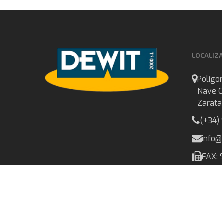
LOCALIZ
Poligon
Nave C
Zarata
(+34)
info
FAX: 
© 2026 Dewit 2000 S.L.