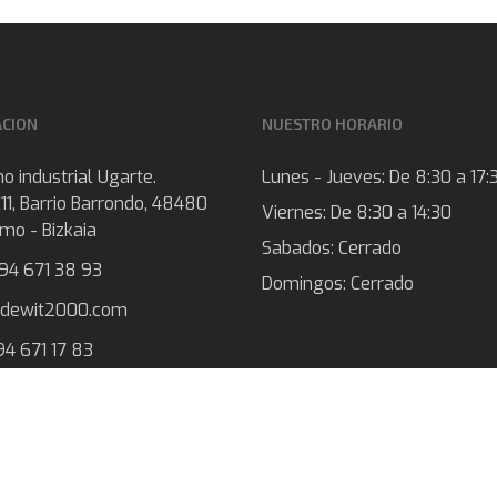
ACION
NUESTRO HORARIO
o industrial Ugarte.
Lunes - Jueves:
De 8:30 a 17:
11, Barrio Barrondo, 48480
Viernes:
De 8:30 a 14:30
mo - Bizkaia
Sabados:
Cerrado
 94 671 38 93
Domingos:
Cerrado
@dewit2000.com
94 671 17 83