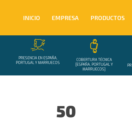
INICIO
EMPRESA
PRODUCTOS
PRESENCIA EN ESPAÑA,
COBERTURA TÉCNICA
PORTUGAL Y MARRUECOS
[ESPAÑA, PORTUGAL Y
PR
MARRUECOS]
50