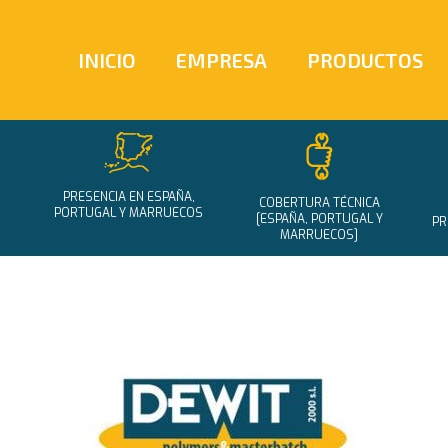
INICIO
EMPRESA
PRODUCTOS
PRESENCIA EN ESPAÑA,
COBERTURA TÉCNICA
PORTUGAL Y MARRUECOS
[ESPAÑA, PORTUGAL Y
PR
MARRUECOS]