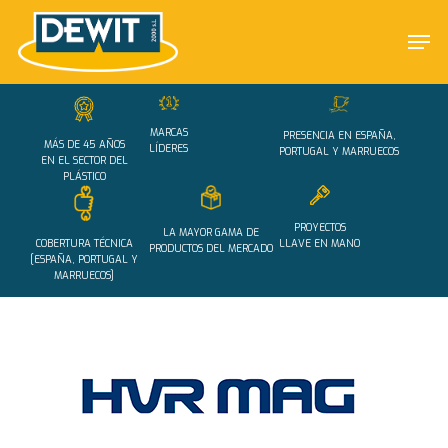
Skip
Men
to
main
Close
content
Menu
MARCAS
PRESENCIA EN ESPAÑA,
MÁS DE 45 AÑOS
LÍDERES
PORTUGAL Y MARRUECOS
EN EL SECTOR DEL
PLÁSTICO
PROYECTOS
LA MAYOR GAMA DE
COBERTURA TÉCNICA
LLAVE EN MANO
PRODUCTOS DEL MERCADO
[ESPAÑA, PORTUGAL Y
MARRUECOS]