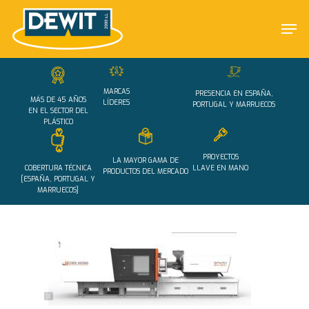
Skip
Men
to
main
Close
content
Menu
MARCAS
PRESENCIA EN ESPAÑA,
MÁS DE 45 AÑOS
LÍDERES
PORTUGAL Y MARRUECOS
EN EL SECTOR DEL
PLÁSTICO
PROYECTOS
LA MAYOR GAMA DE
COBERTURA TÉCNICA
LLAVE EN MANO
PRODUCTOS DEL MERCADO
[ESPAÑA, PORTUGAL Y
MARRUECOS]