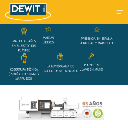
Skip
Men
to
main
Close
content
Menu
MARCAS
PRESENCIA EN ESPAÑA,
MÁS DE 45 AÑOS
LÍDERES
PORTUGAL Y MARRUECOS
EN EL SECTOR DEL
PLÁSTICO
PROYECTOS
LA MAYOR GAMA DE
COBERTURA TÉCNICA
LLAVE EN MANO
PRODUCTOS DEL MERCADO
[ESPAÑA, PORTUGAL Y
MARRUECOS]