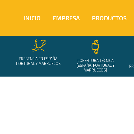
INICIO
EMPRESA
PRODUCTOS
PRESENCIA EN ESPAÑA,
COBERTURA TÉCNICA
PORTUGAL Y MARRUECOS
[ESPAÑA, PORTUGAL Y
PR
MARRUECOS]