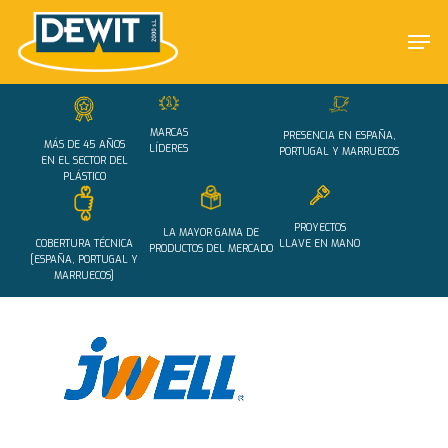
Skip
Men
to
main
Close
content
Menu
MARCAS
PRESENCIA EN ESPAÑA,
MÁS DE 45 AÑOS
LÍDERES
PORTUGAL Y MARRUECOS
EN EL SECTOR DEL
PLÁSTICO
PROYECTOS
LA MAYOR GAMA DE
COBERTURA TÉCNICA
LLAVE EN MANO
PRODUCTOS DEL MERCADO
[ESPAÑA, PORTUGAL Y
MARRUECOS]