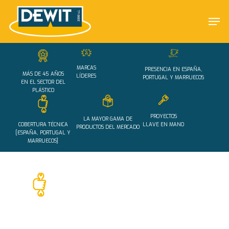
Skip
Men
to
main
Close
content
Menu
MARCAS
PRESENCIA EN ESPAÑA,
MÁS DE 45 AÑOS
LÍDERES
PORTUGAL Y MARRUECOS
EN EL SECTOR DEL
PLÁSTICO
PROYECTOS
LA MAYOR GAMA DE
COBERTURA TÉCNICA
LLAVE EN MANO
PRODUCTOS DEL MERCADO
[ESPAÑA, PORTUGAL Y
MARRUECOS]